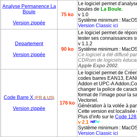
Le logiciel permet d'anal
Analyse Permanence La
boules de
La Boule
.
Boule
75 ko
v 1.0
Système minimum : MacOS
Version zippée
Version Classic ici
Le logiciel permet de répon
tester ses connaissances s
Departement
v 1.1.2
90 ko
Système minimum : MacOS
Version zippée
Ce logiciel a été diffusé pa
CDRom de logiciels éduca
Apple Expo 2002
.
Le logiciel permet de Créer
codes barres EAN13, EAN
Addon et UPC-A Addon,Co
changer la police de caractèr
format de l'image pour la 
Code Barre X
(FR & US)
Vectoriel.
176 ko
Génération à la volée à parti
Version zippée
Cette version est localisée
Plus d'info sur le
Code 128 
v 2.1
Système minimum : MacOS
Version Classic ici