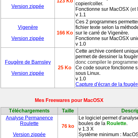
123 Ko
copier/coller.
Version zippée
Fonctionne sur MacOSX
(et
v 1.1
Ces 2 programmes permettent
Vigenère
fichier texte selon la méthod
166 Ko
sur le carré de Vigenère.
Version zippée
Fonctionne sur MacOSX uni
v 1.0
Cette archive contient uniq
permet de dessiner la fougè
Fougère de Barnsley
donc compiler le programme
25 Ko
Ce code source fonctionne 
Version zippée
sous Linux.
v 1.0
Capture d'écran de la fougèr
Mes Freewares pour MacOSX
Téléchargements
Taille
Descri
Analyse Permanence
Le logiciel permet d'anal
Roulette
boules de la
Roulette
.
76 ko
v 1.3 X
Version zippée
Système minimum : MacOS