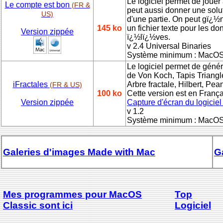
Le logiciel permet de jouer 
Le compte est bon
(FR &
peut aussi donner une solut
US)
d'une partie. On peut gï¿½
145 ko
un fichier texte pour les d
Version zippée
ï¿½lï¿½ves.
v 2.4 Universal Binaries
Système minimum : MacOS
Le logiciel permet de géné
de Von Koch, Tapis Triangl
iFractales
Arbre fractale, Hilbert, Pe
(FR & US)
100 ko
Cette version est en França
Version zippée
Capture d'écran du logiciel
v 1.2
Système minimum : MacOS
Galeries d'images Made with Mac
G
Mes programmes pour MacOS
Top
Classic sont ici
Logiciel