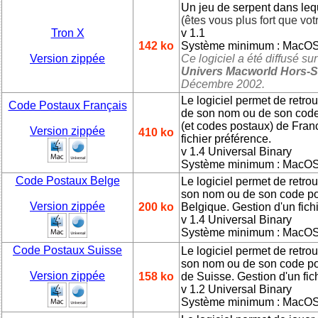
Un jeu de serpent dans leq
(êtes vous plus fort que vot
Tron X
v 1.1
142 ko
Système minimum : MacOS
Version zippée
Ce logiciel a été diffusé 
Univers Macworld Hors-S
Décembre 2002.
Le logiciel permet de retrou
Code Postaux Français
de son nom ou de son code 
(et codes postaux) de Franc
Version zippée
410 ko
fichier préférence.
v 1.4 Universal Binary
Système minimum : MacOS
Code Postaux Belge
Le logiciel permet de retrou
son nom ou de son code pos
Version zippée
200 ko
Belgique. Gestion d'un fich
v 1.4 Universal Binary
Système minimum : MacOS
Code Postaux Suisse
Le logiciel permet de retrou
son nom ou de son code pos
Version zippée
158 ko
de Suisse. Gestion d'un fic
v 1.2 Universal Binary
Système minimum : MacOS