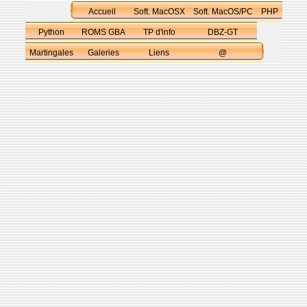
Accueil
Soft. MacOSX
Soft. MacOS/PC
PHP
Python
ROMS GBA
TP d'info
DBZ-GT
Martingales
Galeries
Liens
@