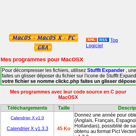
Top
Logiciel
Mes programmes pour MacOSX
Pour décompresser les fichiers, utilisez
StuffIt Expander
, une
faites un glisser déposer du fichier sur l'icone de StuffIt Exp
votre fichier se nomme clickc.php faites un glisser déposer
Mes programmes avec leur code source en C pour
MacOSX
Téléchargements
Taille
Descrip
Donnez une année pour obten
Calendrier X v1.0
(Anglais, Français, Espagnol
Hollandais), possiblité de s
Calendrier X v1.3.3
45 Ko
obtenu au format Pict Vectori