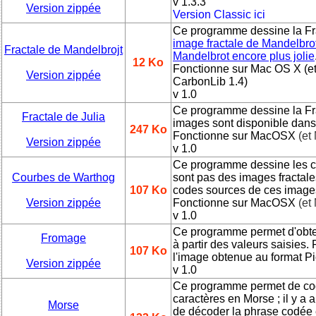
v 1.3.3
Version zippée
Version Classic ici
Ce programme dessine la Fr
image fractale de Mandelbro
Fractale de Mandelbrojt
Mandelbrot encore plus jolie
12 Ko
Fonctionne sur Mac OS X
(e
Version zippée
CarbonLib 1.4)
v 1.0
Ce programme dessine la Fra
Fractale de Julia
images sont disponible dans l
247 Ko
Fonctionne sur MacOSX
(et
Version zippée
v 1.0
Ce programme dessine les co
Courbes de Warthog
sont pas des images fractales
107 Ko
codes sources de ces images
Version zippée
Fonctionne sur MacOSX
(et
v 1.0
Ce programme permet d'obte
Fromage
à partir des valeurs saisies.
107 Ko
l'image obtenue au format Pic
Version zippée
v 1.0
Ce programme permet de co
caractères en Morse ; il y a
Morse
de décoder la phrase codée e