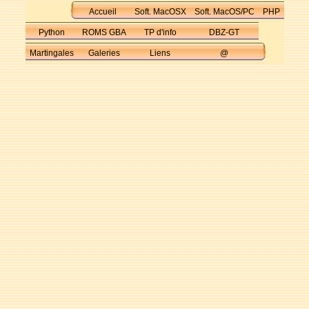
Accueil
Soft. MacOSX
Soft. MacOS/PC
PHP
Python
ROMS GBA
TP d'info
DBZ-GT
Martingales
Galeries
Liens
@