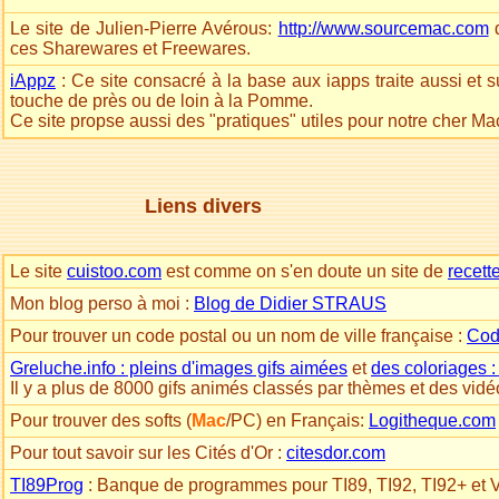
Le site de Julien-Pierre Avérous:
http://www.sourcemac.com
d
ces Sharewares et Freewares.
iAppz
: Ce site consacré à la base aux iapps traite aussi et su
touche de près ou de loin à la Pomme.
Ce site propse aussi des "pratiques" utiles pour notre cher Mac 
Liens divers
Le site
cuistoo.com
est comme on s'en doute un site de
recett
Mon blog perso à moi :
Blog de Didier STRAUS
Pour trouver un code postal ou un nom de ville française :
Cod
Greluche.info : pleins d'images gifs aimées
et
des coloriages :
Il y a plus de 8000 gifs animés classés par thèmes et des vidé
Pour trouver des softs (
Mac
/PC) en Français:
Logitheque.com
Pour tout savoir sur les Cités d'Or :
citesdor.com
TI89Prog
: Banque de programmes pour TI89, TI92, TI92+ et