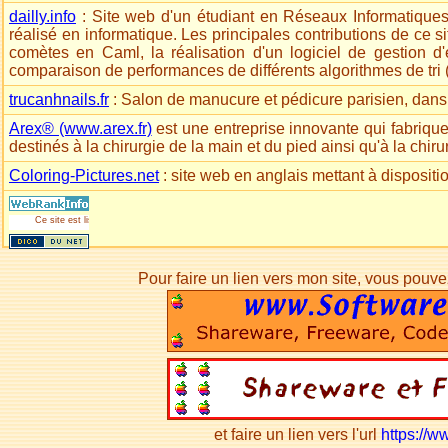
dailly.info
: Site web d'un étudiant en Réseaux Informatiques 
réalisé en informatique. Les principales contributions de ce s
comètes en Caml, la réalisation d'un logiciel de gestion d
comparaison de performances de différents algorithmes de tri
trucanhnails.fr
: Salon de manucure et pédicure parisien, dan
Arex® (www.arex.fr)
est une entreprise innovante qui fabrique 
destinés à la chirurgie de la main et du pied ainsi qu'à la chiru
Coloring-Pictures.net
: site web en anglais mettant à dispositi
Ce site est listé dans la catégorie
Logiciels
:
Freeware
Pour faire un lien vers mon site, vous pouve
et faire un lien vers l'url
https://