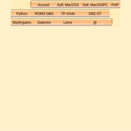
Accueil
Soft. MacOSX
Soft. MacOS/PC
PHP
Python
ROMS GBA
TP d'info
DBZ-GT
Martingales
Galeries
Liens
@