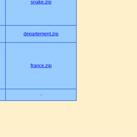
snake.zip
departement.zip
france.zip
-