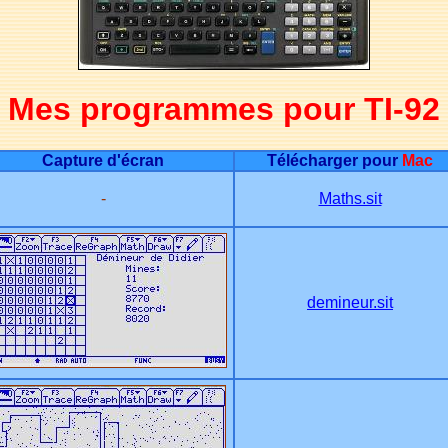
Mes programmes pour TI-92
Capture d'écran
Télécharger pour
Mac
-
Maths.sit
demineur.sit