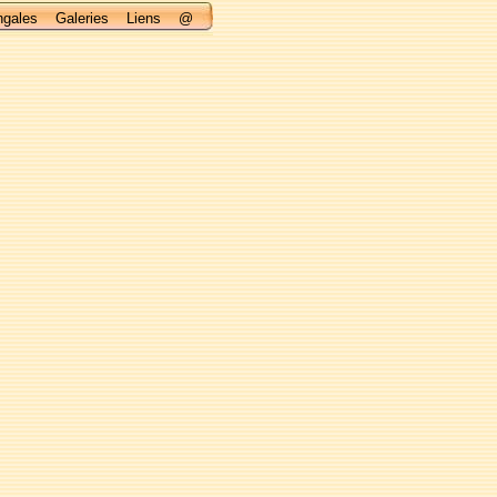
ngales
Galeries
Liens
@