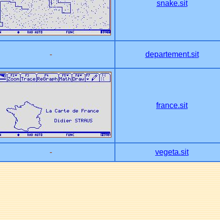
snake.sit
-
departement.sit
france.sit
-
vegeta.sit