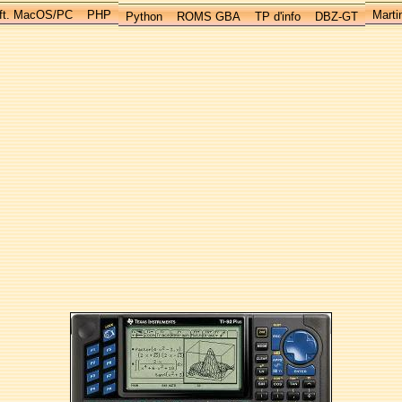
ft. MacOS/PC
PHP
Marti
Python
ROMS GBA
TP d'info
DBZ-GT