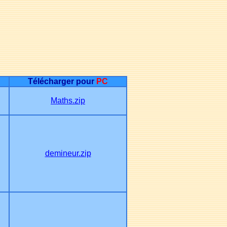
Télécharger pour
PC
Maths.zip
demineur.zip