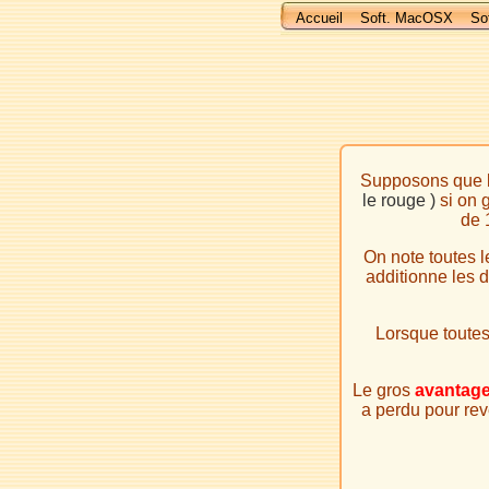
Accueil
Soft. MacOSX
So
Supposons que l
le rouge )
si on g
de 
On note toutes l
additionne les d
Lorsque toutes 
Le gros
avantag
a perdu pour reve