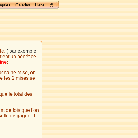
ngales
Galeries
Liens
@
le,
( par exemple
tient un bénéfice
ine
:
rochaine mise, on
le les 2 mises se
que le total des
t de fois que l'on
 suffit de gagner 1