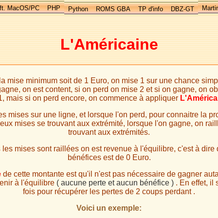
ft. MacOS/PC
PHP
Marti
Python
ROMS GBA
TP d'info
DBZ-GT
L'Américaine
a mise minimum soit de 1 Euro, on mise 1 sur une chance simp
agne, on est content, si on perd on mise 2 et si on gagne, on ob
1, mais si on perd encore, on commence à appliquer
L'América
es mises sur une ligne, et lorsque l'on perd, pour connaitre la p
eux mises se trouvant aux extrémité, lorsque l'on gagne, on rail
trouvant aux extrémités.
les mises sont raillées on est revenue à l'équilibre, c'est à dire 
bénéfices est de 0 Euro.
e
de cette montante est qu'il n'est pas nécessaire de gagner autan
nir à l'équilibre
( aucune perte et aucun bénéfice )
. En effet, il
fois pour récupérer les pertes de 2 coups perdant .
Voici un exemple: