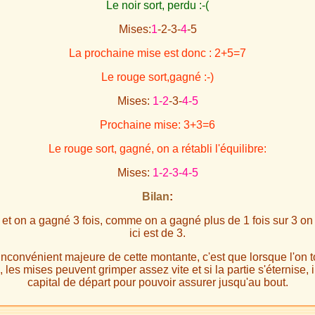
Le noir sort, perdu :-(
Mises:
1
-2-3-
4
-5
La prochaine mise est donc : 2+5=7
Le rouge sort,gagné :-)
Mises:
1-2
-3-
4-5
Prochaine mise: 3+3=6
Le rouge sort, gagné, on a rétabli l'équilibre:
Mises:
1-2-3-4-5
Bilan
:
 et on a gagné 3 fois, comme on a gagné plus de 1 fois sur 3 on
ici est de 3.
'inconvénient majeure de cette montante, c'est que lorsque l'on
 les mises peuvent grimper assez vite et si la partie s'éternise, i
capital de départ pour pouvoir assurer jusqu'au bout.