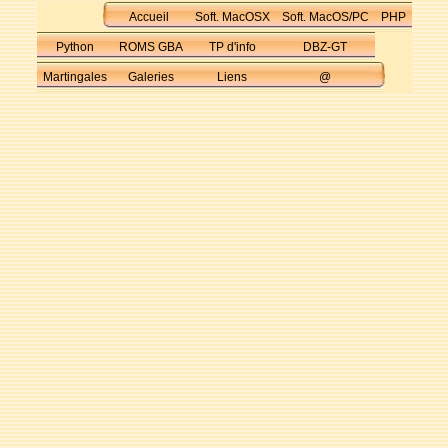
Accueil
Soft. MacOSX
Soft. MacOS/PC
PHP
Python
ROMS GBA
TP d'info
DBZ-GT
Martingales
Galeries
Liens
@