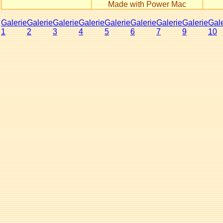
Made with Power Mac
Galerie
Galerie
Galerie
Galerie
Galerie
Galerie
Galerie
Galerie
Gale
1
2
3
4
5
6
7
9
10