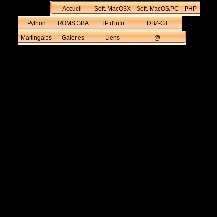
Accueil
Soft. MacOSX
Soft. MacOS/PC
PHP
Python
ROMS GBA
TP d'info
DBZ-GT
Martingales
Galeries
Liens
@