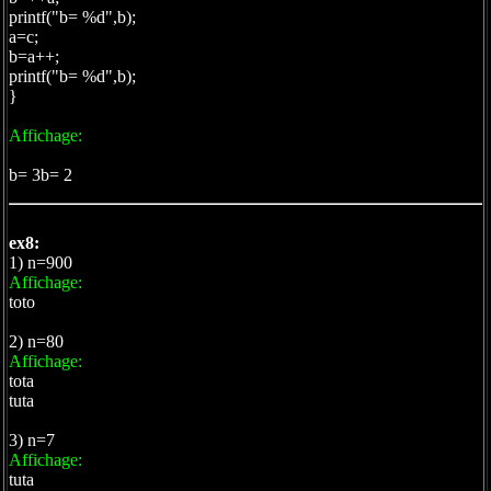
printf("b= %d",b);
a=c;
b=a++;
printf("b= %d",b);
}
Affichage:
b= 3b= 2
ex8:
1) n=900
Affichage:
toto
2) n=80
Affichage:
tota
tuta
3) n=7
Affichage:
tuta