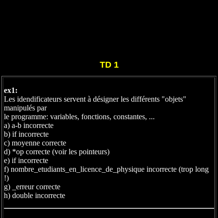
TD 1
ex1:
Les idendificateurs servent à désigner les différents "objets"
manipulés par
le programme: variables, fonctions, constantes, ...
a) a-b incorrecte
b) if incorrecte
c) moyenne correcte
d) *op correcte (voir les pointeurs)
e) if incorrecte
f) nombre_etudiants_en_licence_de_physique incorrecte (trop long
!)
g) _erreur correcte
h) double incorrecte