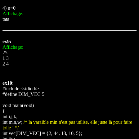
4) n=0
Affichage:
tata
ex9:
Affichage:
25
1 3
2 4
ex10:
#include <stdio.h>
#define DIM_VEC 5
void main(void)
{
int i,j,k;
int min,w;
/* la varaible min n'est pas utilise, elle juste là pour faire
jolie ! */
int vec[DIM_VEC] = {2, 44, 13, 10, 5};
int *p;