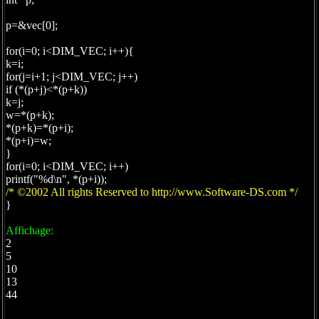
p=&vec[0];
for(i=0; i<DIM_VEC; i++){
k=i;
for(j=i+1; j<DIM_VEC; j++)
if (*(p+j)<*(p+k))
k=j;
w=*(p+k);
*(p+k)=*(p+i);
*(p+i)=w;
}
for(i=0; i<DIM_VEC; i++)
printf("%d\n", *(p+i));
/* ©2002 All rights Reserved to http://www.Software-DS.com */
}
Affichage:
2
5
10
13
44