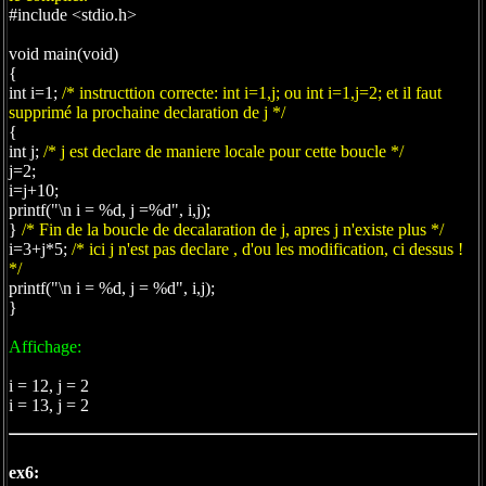
#include <stdio.h>
void main(void)
{
int i=1;
/* instructtion correcte: int i=1,j; ou int i=1,j=2; et il faut
supprimé la prochaine declaration de j */
{
int j;
/* j est declare de maniere locale pour cette boucle */
j=2;
i=j+10;
printf("\n i = %d, j =%d", i,j);
}
/* Fin de la boucle de decalaration de j, apres j n'existe plus */
i=3+j*5;
/* ici j n'est pas declare , d'ou les modification, ci dessus !
*/
printf("\n i = %d, j = %d", i,j);
}
Affichage:
i = 12, j = 2
i = 13, j = 2
ex6: