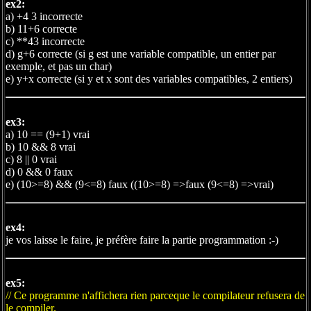
ex2:
a) +4 3 incorrecte
b) 11+6 correcte
c) **43 incorrecte
d) g+6 correcte (si g est une variable compatible, un entier par
exemple, et pas un char)
e) y+x correcte (si y et x sont des variables compatibles, 2 entiers)
ex3:
a) 10 == (9+1) vrai
b) 10 && 8 vrai
c) 8 || 0 vrai
d) 0 && 0 faux
e) (10>=8) && (9<=8) faux ((10>=8) =>faux (9<=8) =>vrai)
ex4:
je vos laisse le faire, je préfère faire la partie programmation :-)
ex5:
// Ce programme n'affichera rien parceque le compilateur refusera de
le compiler.