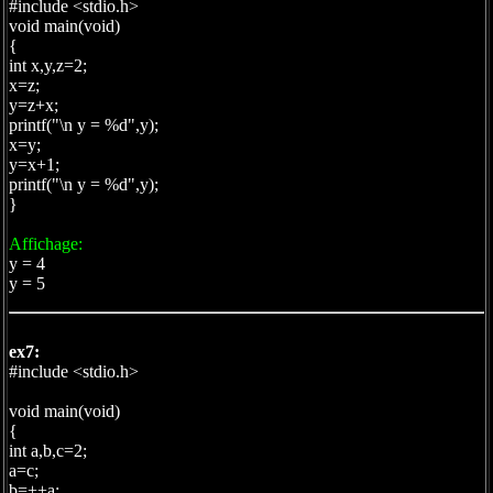
#include <stdio.h>
void main(void)
{
int x,y,z=2;
x=z;
y=z+x;
printf("\n y = %d",y);
x=y;
y=x+1;
printf("\n y = %d",y);
}
Affichage:
y = 4
y = 5
ex7:
#include <stdio.h>
void main(void)
{
int a,b,c=2;
a=c;
b=++a;