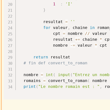
1
:
'I'
}
          resultat 
=
''
for
 valeur
,
 chaine 
in
 roman
              cpt 
=
 nombre 
//
 valeur

              resultat 
+=
 chaine 
*
 cpt
              nombre 
-=
 valeur 
*
 cpt

return
 resultat

# fin def convert_to_roman
  nombre 
=
int
(
input
(
"Entrez un nomb
  romains 
=
 convert_to_roman
(
 nombre 
print
(
"Le nombre romain est : "
,
 ro