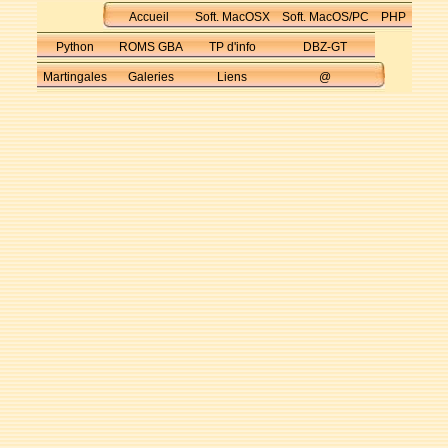
Accueil
Soft. MacOSX
Soft. MacOS/PC
PHP
Python
ROMS GBA
TP d'info
DBZ-GT
Martingales
Galeries
Liens
@