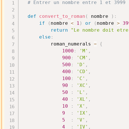
# Entrer un nombre entre 1 et 3999
def
convert_to_roman
(
 nombre 
)
:
if
(
nombre 
<
1
)
or
(
nombre 
>
39
return
"Le nombre doit etre
else
:
          roman_numerals 
=
{
1000
:
'M'
,
900
:
'CM'
,
500
:
'D'
,
400
:
'CD'
,
100
:
'C'
,
90
:
'XC'
,
50
:
'L'
,
40
:
'XL'
,
10
:
'X'
,
9
:
'IX'
,
5
:
'V'
,
4
:
'IV'
,