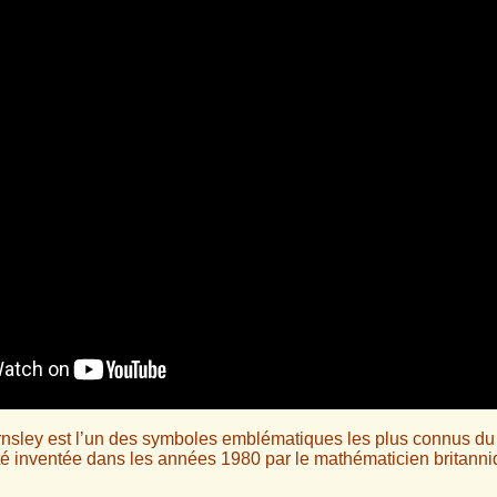
rnsley est l’un des symboles emblématiques les plus connus d
 été inventée dans les années 1980 par le mathématicien britann