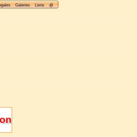
ngales
Galeries
Liens
@
hon