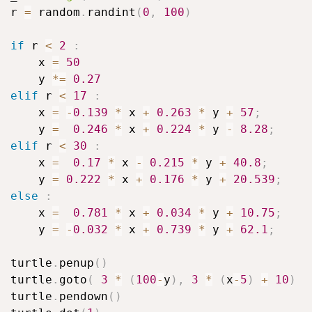
  r 
=
 random
.
randint
(
0
,
100
)
if
 r 
<
2
:
      x 
=
50
      y 
*=
0.27
elif
 r 
<
17
:
      x 
=
-
0.139
*
 x 
+
0.263
*
 y 
+
57
;
      y 
=
0.246
*
 x 
+
0.224
*
 y 
-
8.28
;
elif
 r 
<
30
:
      x 
=
0.17
*
 x 
-
0.215
*
 y 
+
40.8
;
      y 
=
0.222
*
 x 
+
0.176
*
 y 
+
20.539
;
else
:
      x 
=
0.781
*
 x 
+
0.034
*
 y 
+
10.75
;
      y 
=
-
0.032
*
 x 
+
0.739
*
 y 
+
62.1
;
  turtle
.
penup
(
)
  turtle
.
goto
(
3
*
(
100
-
y
)
,
3
*
(
x
-
5
)
+
10
)
  turtle
.
pendown
(
)