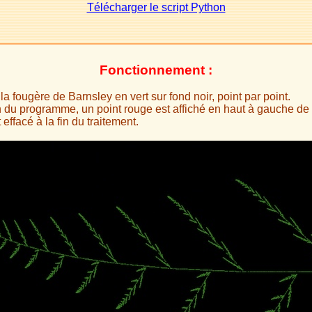
Télécharger le script Python
Fonctionnement :
la fougère de Barnsley en vert sur fond noir, point par point.
n du programme, un point rouge est affiché en haut à gauche de l
 effacé à la fin du traitement.