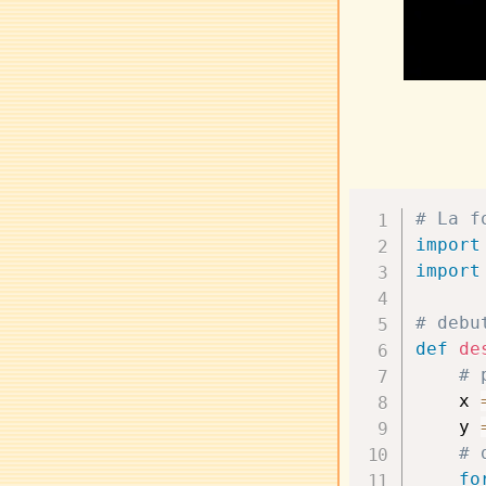
# La f
import
import
# debu
def
de
# 
    x 
    y 
# 
fo