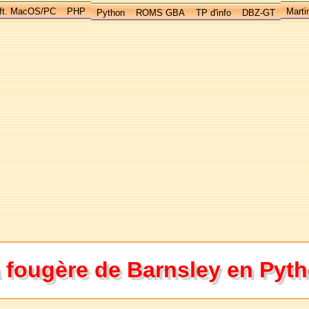
ft. MacOS/PC
PHP
Marti
Python
ROMS GBA
TP d'info
DBZ-GT
 fougère de Barnsley en Pyt