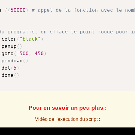
e_f
(
50000
)
# appel de la fonction avec le nom
du programme, on efface le point rouge pour i
.
color
(
"black"
)
.
penup
(
)
.
goto
(
-
500
,
450
)
.
pendown
(
)
.
dot
(
5
)
.
done
(
)
Pour en savoir un peu plus :
Vidéo de l'exécution du script :