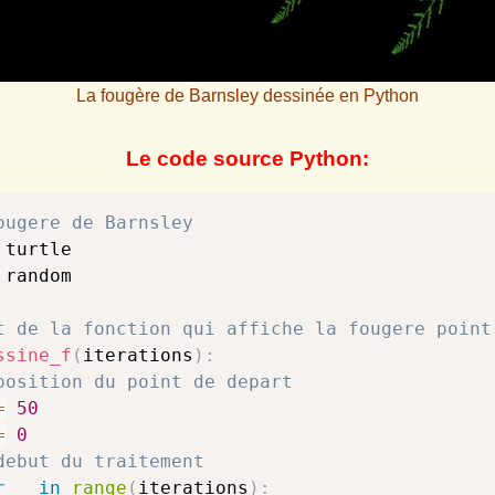
La fougère de Barnsley dessinée en Python
Le code source Python:
ougere de Barnsley
 random

t de la fonction qui affiche la fougere point
ssine_f
(
iterations
)
:
position du point de depart
=
50
=
0
debut du traitement
r
 _ 
in
range
(
iterations
)
: