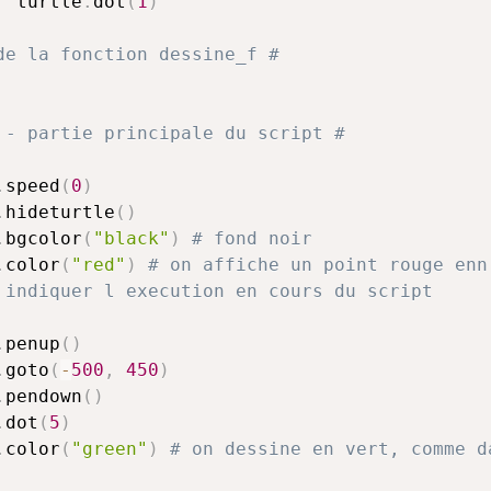
  turtle
.
dot
(
1
)
de la fonction dessine_f #
 - partie principale du script #
.
speed
(
0
)
.
hideturtle
(
)
.
bgcolor
(
"black"
)
# fond noir
.
color
(
"red"
)
# on affiche un point rouge enn
 indiquer l execution en cours du script
.
penup
(
)
.
goto
(
-
500
,
450
)
.
pendown
(
)
.
dot
(
5
)
.
color
(
"green"
)
# on dessine en vert, comme d