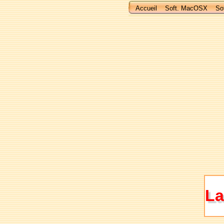
Accueil
Soft. MacOSX
So
La