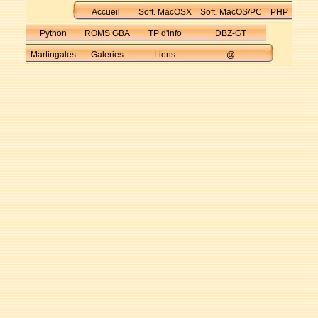
Accueil
Soft. MacOSX
Soft. MacOS/PC
PHP
Python
ROMS GBA
TP d'info
DBZ-GT
Martingales
Galeries
Liens
@